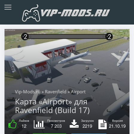
Vip-Mods.ru
»
Ravenfield
» Airport
Карта «Airport» для
Ravenfield (Build 17)
Лайков
Просмотров
Загрузок
Версия
12
7 203
2219
21.10.19