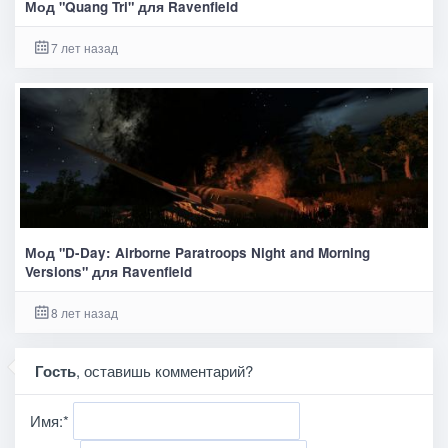
Мод "Quang Tri" для Ravenfield
7 лет назад
Мод "D-Day: Airborne Paratroops Night and Morning
Versions" для Ravenfield
8 лет назад
Гость
, оставишь комментарий?
Имя:
*