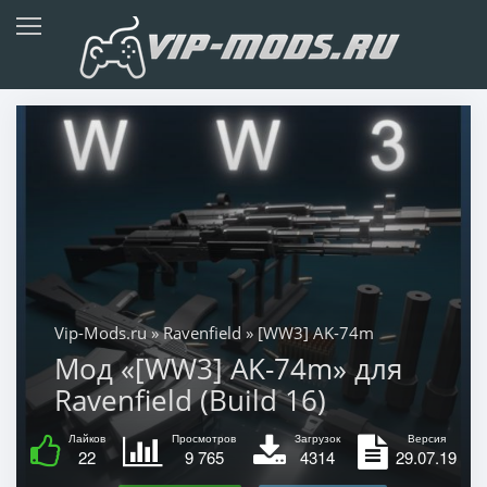
Vip-Mods.ru
»
Ravenfield
» [WW3] AK-74m
Мод «[WW3] AK-74m» для
Ravenfield (Build 16)
Лайков
Просмотров
Загрузок
Версия
22
9 765
4314
29.07.19