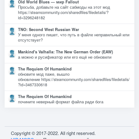
Old World Blues — мир Fallout
Просьба, добавьте на сайт сабмоды на этот мод
https://steamcommunity.com/sharedfiles/filedetails/?
id=3296248182
TNO: Second West Russian War
У меня одного пишет, что путь в файле неправильный или
отсутствует?
Mankind's Valhalla: The New German Order (EAW)
а можно и русификатор или его ещё не обновили
The Requiem Of Humankind
обновите мод паже, вышло
обновление https://steamcommunity.com/sharedfiles/filedetails/
?id=3467330618
The Requiem Of Humankind
почините неверный формат файла ради бога
Copyright © 2017-2022. All right reserved.