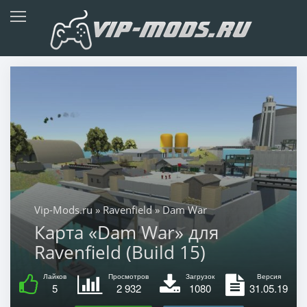
Vip-Mods.ru
»
Ravenfield
» Dam War
Карта «Dam War» для
Ravenfield (Build 15)
Лайков
Просмотров
Загрузок
Версия
5
2 932
1080
31.05.19