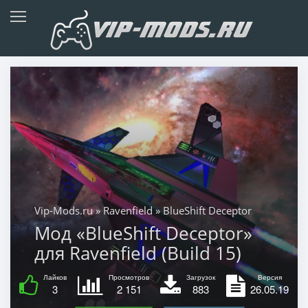
Vip-Mods.ru
»
Ravenfield
» BlueShift Deceptor
Мод «BlueShift Deceptor»
для Ravenfield (Build 15)
Лайков
Просмотров
Загрузок
Версия
3
2 151
883
26.05.19