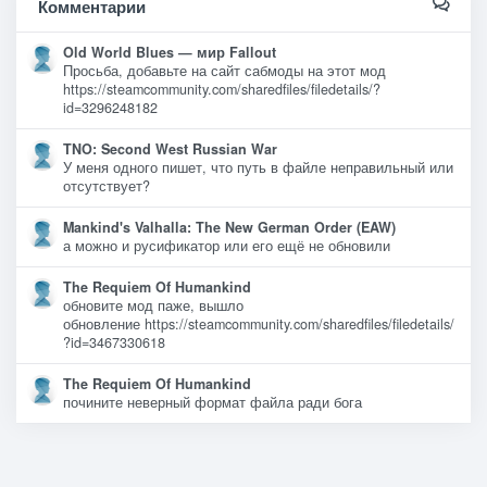
Комментарии
Old World Blues — мир Fallout
Просьба, добавьте на сайт сабмоды на этот мод
https://steamcommunity.com/sharedfiles/filedetails/?
id=3296248182
TNO: Second West Russian War
У меня одного пишет, что путь в файле неправильный или
отсутствует?
Mankind's Valhalla: The New German Order (EAW)
а можно и русификатор или его ещё не обновили
The Requiem Of Humankind
обновите мод паже, вышло
обновление https://steamcommunity.com/sharedfiles/filedetails/
?id=3467330618
The Requiem Of Humankind
почините неверный формат файла ради бога