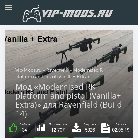
Vip-Mods.ru
»
Ravenfield
» Modernised RK
platform and pistol (Vanilla+ Extra)
Мод «Modernised RK
platform and pistol (Vanilla+
Extra)» для Ravenfield (Build
14)
Лайков
Просмотров
Загрузок
Версия
34
12 707
5326
02.05.19