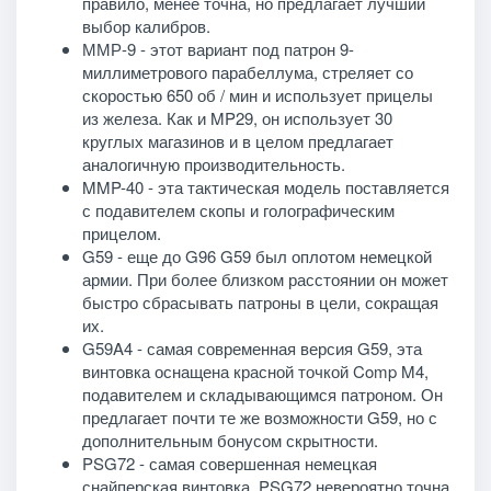
правило, менее точна, но предлагает лучший
выбор калибров.
ММР-9 - этот вариант под патрон 9-
миллиметрового парабеллума, стреляет со
скоростью 650 об / мин и использует прицелы
из железа. Как и MP29, он использует 30
круглых магазинов и в целом предлагает
аналогичную производительность.
MMP-40 - эта тактическая модель поставляется
с подавителем скопы и голографическим
прицелом.
G59 - еще до G96 G59 был оплотом немецкой
армии. При более близком расстоянии он может
быстро сбрасывать патроны в цели, сокращая
их.
G59A4 - самая современная версия G59, эта
винтовка оснащена красной точкой Comp M4,
подавителем и складывающимся патроном. Он
предлагает почти те же возможности G59, но с
дополнительным бонусом скрытности.
PSG72 - самая совершенная немецкая
снайперская винтовка, PSG72 невероятно точна