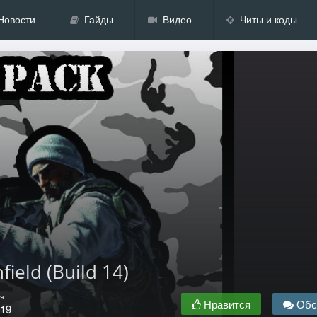
Новости
Гайды
Видео
Читы и коды
ield (Build 14)
я
Нравится
Обс
.19