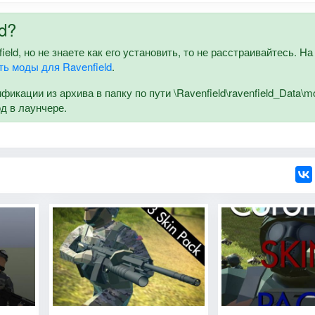
d?
ld, но не знаете как его установить, то не расстраивайтесь. Н
ть моды для Ravenfield
.
кации из архива в папку по пути \Ravenfield\ravenfield_Data\m
од в лаунчере.