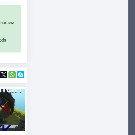
а нашем
ods