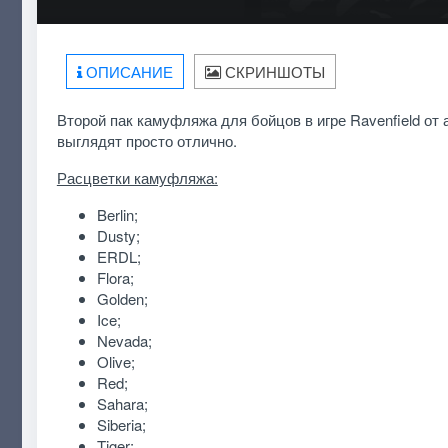
ОПИСАНИЕ
СКРИНШОТЫ
Второй пак камуфляжа для бойцов в игре Ravenfield от
выглядят просто отлично.
Расцветки камуфляжа:
Berlin;
Dusty;
ERDL;
Flora;
Golden;
Ice;
Nevada;
Olive;
Red;
Sahara;
Siberia;
Tiger;