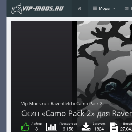
Моды
Vip-Mods.ru
»
Ravenfield
» Camo Pack 2
Скин «Camo Pack 2» для Ravenf
Лайков
Просмотров
Загрузок
Верси
8
6 158
1824
27.04