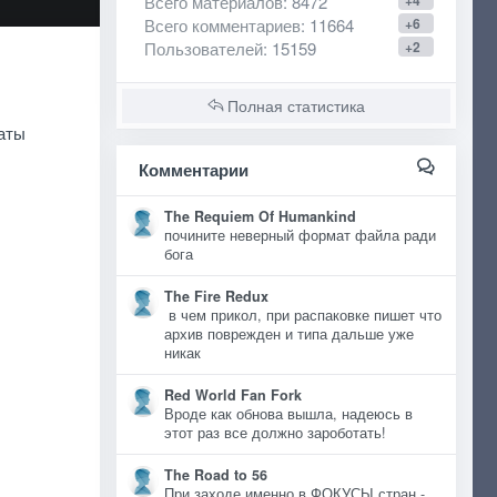
Всего материалов
: 8472
+4
Всего комментариев
: 11664
+6
Пользователей
: 15159
+2
Полная статистика
даты
Комментарии
The Requiem Of Humankind
почините неверный формат файла ради
бога
The Fire Redux
в чем прикол, при распаковке пишет что
архив поврежден и типа дальше уже
никак
Red World Fan Fork
Вроде как обнова вышла, надеюсь в
этот раз все должно зароботать!
The Road to 56
При заходе именно в ФОКУСЫ стран -