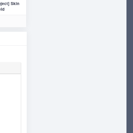
ject] Skin
eld