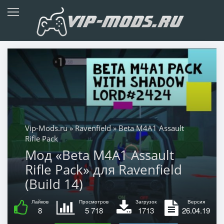
Vip-Mods.ru
»
Ravenfield
» Beta M4A1 Assault
Rifle Pack
Мод «Beta M4A1 Assault
Rifle Pack» для Ravenfield
(Build 14)
Лайков
Просмотров
Загрузок
Версия
8
5 718
1713
26.04.19