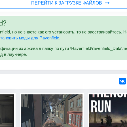
ПЕРЕЙТИ К ЗАГРУЗКЕ ФАЙЛОВ
d?
field, но не знаете как его установить, то не расстраивайтесь. Н
становить моды для Ravenfield
.
кации из архива в папку по пути \Ravenfield\ravenfield_Data\m
од в лаунчере.