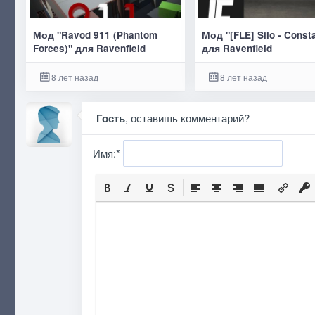
Мод "Ravod 911 (Phantom
Мод "[FLE] Silo - Const
Forces)" для Ravenfield
для Ravenfield
8 лет назад
8 лет назад
Гость
, оставишь комментарий?
Имя:
*