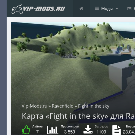
Моды
Vip-Mods.ru
»
Ravenfield
» Fight in the sky
Карта «Fight in the sky» для Ra
Лайков
Просмотров
Загрузок
Верси
7
3 559
1109
23.04