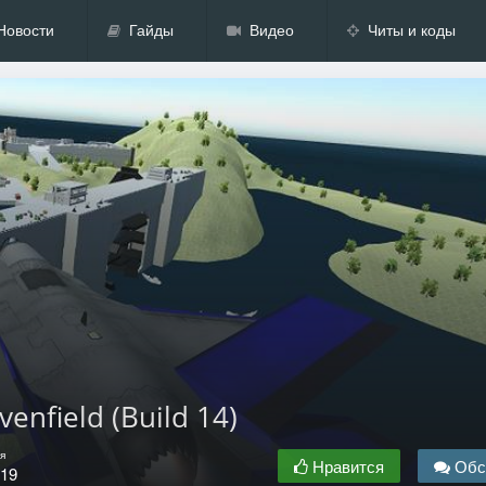
Новости
Гайды
Видео
Читы и коды
venfield (Build 14)
я
Нравится
Обс
.19