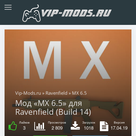
Vip-Mods.ru
»
Ravenfield
» MX 6.5
Мод «MX 6.5» для
Ravenfield (Build 14)
Лайков
Просмотров
Загрузок
Версия
3
2 809
1018
17.04.19