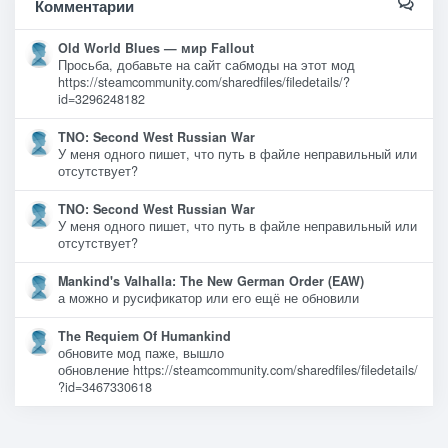
Комментарии
Old World Blues — мир Fallout
Просьба, добавьте на сайт сабмоды на этот мод
https://steamcommunity.com/sharedfiles/filedetails/?
id=3296248182
TNO: Second West Russian War
У меня одного пишет, что путь в файле неправильный или
отсутствует?
TNO: Second West Russian War
У меня одного пишет, что путь в файле неправильный или
отсутствует?
Mankind's Valhalla: The New German Order (EAW)
а можно и русификатор или его ещё не обновили
The Requiem Of Humankind
обновите мод паже, вышло
обновление https://steamcommunity.com/sharedfiles/filedetails/
?id=3467330618