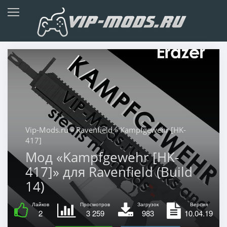
Vip-Mods.ru
»
Ravenfield
» Kampfgewehr [HK-
417]
Мод «Kampfgewehr [HK-
417]» для Ravenfield (Build
14)
Лайков
Просмотров
Загрузок
Версия
2
3 259
983
10.04.19