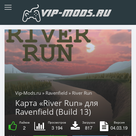
Vip-Mods.ru
»
Ravenfield
» River Run
Карта «River Run» для
Ravenfield (Build 13)
Лайков
Просмотров
Загрузок
Версия
2
3 194
817
04.03.19