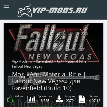
Vip-Mods.ru
»
Ravenfield
» Anti-Material Rifle ||
Fallout New Vegas
Мод «Anti-Material Rifle ||
Fallout New Vegas» для
Ravenfield (Build 10)
Лайков
Просмотров
Загрузок
Версия
11
6 785
2379
14.07.18