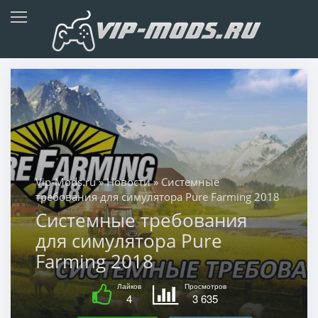
Vip-Mods.ru
»
Новости
» Системные
требования для симулятора Pure Farming 2018
Системные требования
для симулятора Pure
Farming 2018
Лайков
Просмотров
4
3 635