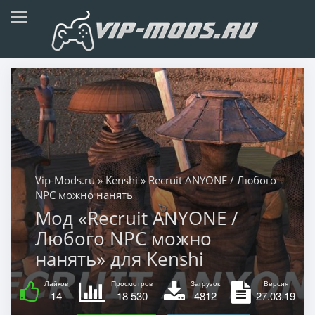
Vip-Mods.ru
»
Kenshi
» Recruit ANYONE / Любого
NPC можно нанять
Мод «Recruit ANYONE /
Любого NPC можно
нанять» для Kenshi
Лайков
Просмотров
Загрузок
Версия
14
18 530
4812
27.03.19