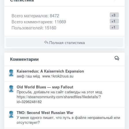
Всего материалов
: 8472
+3
Всего комментариев
: 11669
+1
Пользователей
: 15160
+1
Полная статистика
Комментарии
Kaiserredux: A Kaiserreich Expansion
амф гаш мёд www.1krok2ruus.su
Old World Blues — мир Fallout
Просьба, добавьте на сайт сабмоды на этот мод
https://steamcommunity.com/sharedfiles/filedetails/?
id=3296248182
TNO: Second West Russian War
У меня одного пишет, что путь в файле неправильный или
отсутствует?