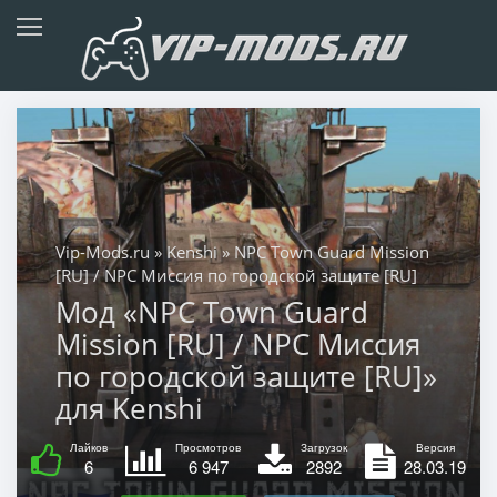
Vip-Mods.ru
»
Kenshi
» NPC Town Guard Mission
[RU] / NPC Миссия по городской защите [RU]
Мод «NPC Town Guard
Mission [RU] / NPC Миссия
по городской защите [RU]»
для Kenshi
Лайков
Просмотров
Загрузок
Версия
6
6 947
2892
28.03.19