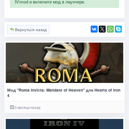
IV\mod и включите мод в лаунчере.
Вернуться назад
Мод "Roma Invicta: Mandate of Heaven" для Hearts of Iron
4
3 месяца назад