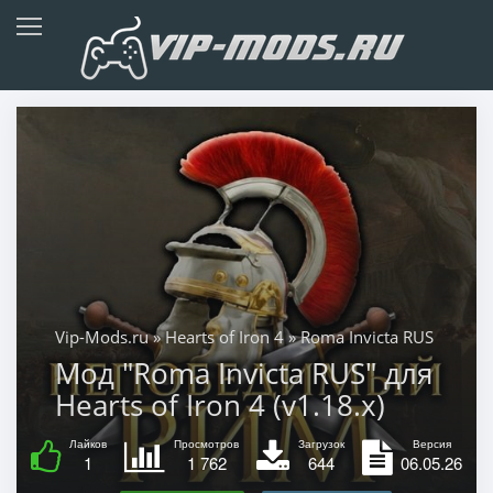
Vip-Mods.ru
»
Hearts of Iron 4
» Roma Invicta RUS
Мод "Roma Invicta RUS" для
Hearts of Iron 4 (v1.18.x)
Лайков
Просмотров
Загрузок
Версия
1
1 762
644
06.05.26