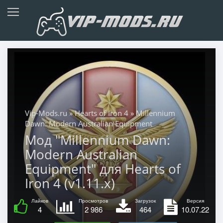
Vip-Mods.ru
»
Hearts of Iron 4
» Millennium
Dawn: Modern Australian Equipment
Мод "Millennium Dawn:
Modern Australian
Equipment" для Hearts of
Iron 4 (v1.11.x)
Лайков
Просмотров
Загрузок
Версия
4
2 986
464
10.07.22