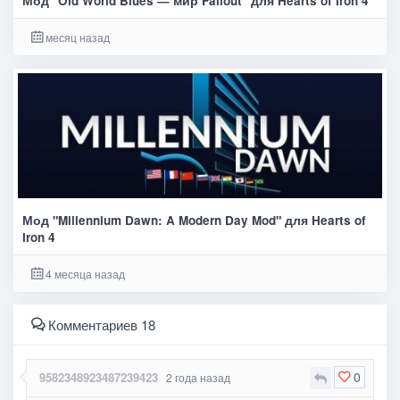
Мод "Old World Blues — мир Fallout" для Hearts of Iron 4
месяц назад
Мод "Millennium Dawn: A Modern Day Mod" для Hearts of
Iron 4
4 месяца назад
Комментариев 18
0
9582348923487239423
2 года назад