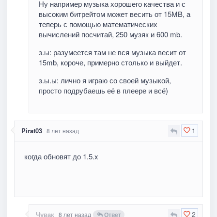
Ну например музыка хорошего качества и с
высоким битрейтом может весить от 15MB, а
теперь с помощью математических
вычислений посчитай, 250 музяк и 600 mb.
з.ы: разумеется там не вся музыка весит от
15mb, короче, примерно столько и выйдет.
з.ы.ы: лично я играю со своей музыкой,
просто подрубаешь её в плеере и всё)
1
Pirat03
8 лет назад
когда обновят до 1.5.x
2
Чувак
8 лет назад
Ответ