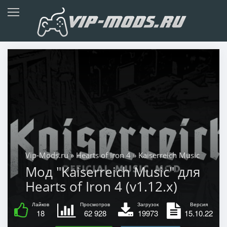
Vip-Mods.ru
»
Hearts of Iron 4
» Kaiserreich Music
Мод "Kaiserreich Music" для
Hearts of Iron 4 (v1.12.x)
Лайков
Просмотров
Загрузок
Версия
18
62 928
19973
15.10.22