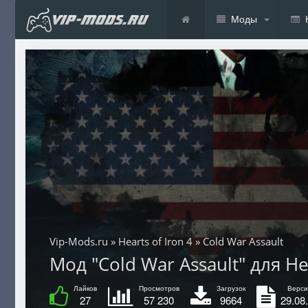
Моды
Vip-Mods.ru
»
Hearts of Iron 4
» Cold War Assault
Мод "Cold War Assault" для Hear
Лайков
Просмотров
Загрузок
Верси
27
57 230
9664
29.08