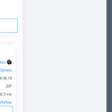
oSan
 Domino
9.08.19
ZIP
92.3 mb
rkshop