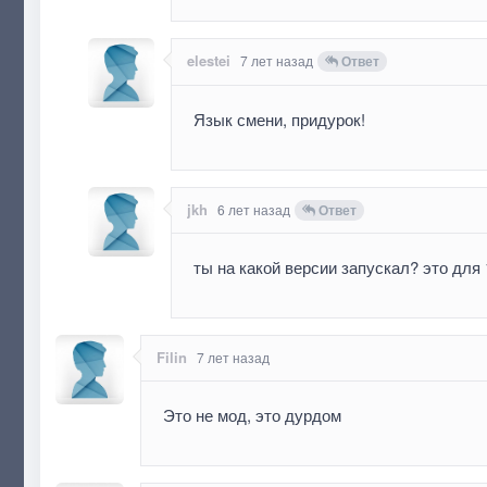
elestei
7 лет назад
Ответ
Язык смени, придурок!
jkh
6 лет назад
Ответ
ты на какой версии запускал? это для
Filin
7 лет назад
Это не мод, это дурдом