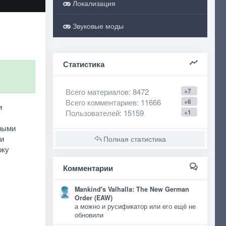
Локализация
Звуковые моды
Статистика
Всего материалов
: 8472
+7
Всего комментариев
: 11666
+6
и
Пользователей
: 15159
+1
пными
ли
Полная статистика
оку
Комментарии
Mankind's Valhalla: The New German
Order (EAW)
а можно и русификатор или его ещё не
обновили