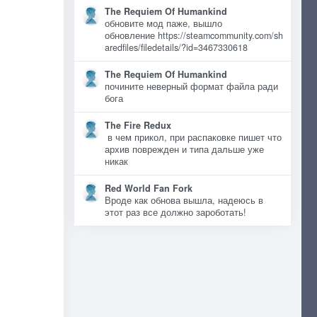
The Requiem Of Humankind
обновите мод паже, вышло
обновление https://steamcommunity.com/sh
aredfiles/filedetails/?id=3467330618
The Requiem Of Humankind
почините неверный формат файла ради
бога
The Fire Redux
в чем прикол, при распаковке пишет что
архив поврежден и типа дальше уже
никак
Red World Fan Fork
Вроде как обнова вышла, надеюсь в
этот раз все должно зароботать!