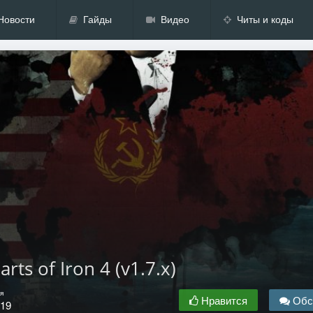
Новости
Гайды
Видео
Читы и коды
ts of Iron 4 (v1.7.x)
я
Нравится
Обс
.19