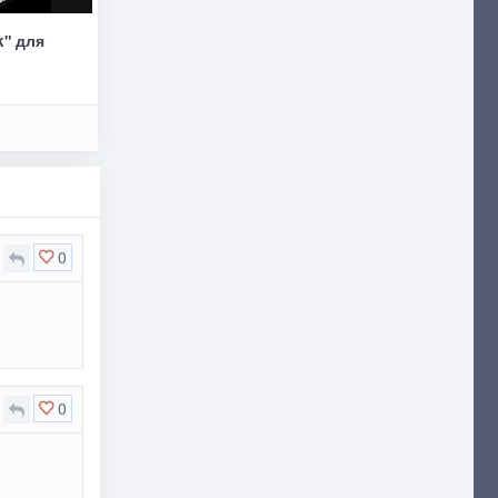
k" для
0
0