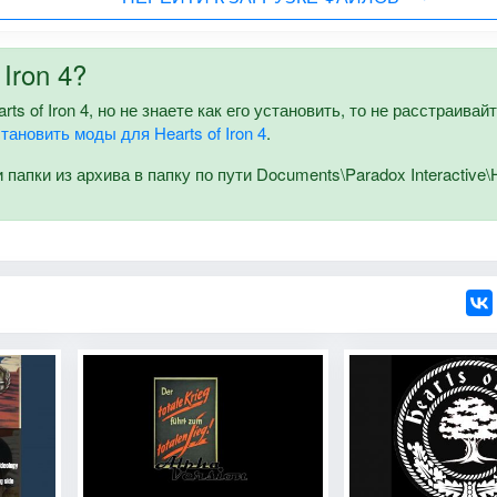
Iron 4?
s of Iron 4, но не знаете как его установить, то не расстраивай
становить моды для Hearts of Iron 4
.
апки из архива в папку по пути Documents\Paradox Interactive\