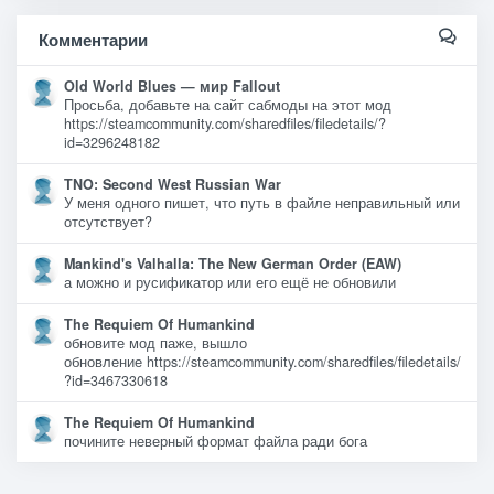
Комментарии
Old World Blues — мир Fallout
Просьба, добавьте на сайт сабмоды на этот мод
https://steamcommunity.com/sharedfiles/filedetails/?
id=3296248182
TNO: Second West Russian War
У меня одного пишет, что путь в файле неправильный или
отсутствует?
Mankind's Valhalla: The New German Order (EAW)
а можно и русификатор или его ещё не обновили
The Requiem Of Humankind
обновите мод паже, вышло
обновление https://steamcommunity.com/sharedfiles/filedetails/
?id=3467330618
The Requiem Of Humankind
почините неверный формат файла ради бога