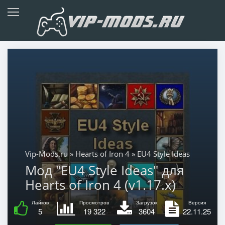
Vip-Mods.ru
»
Hearts of Iron 4
» EU4 Style Ideas
Мод "EU4 Style Ideas" для
Hearts of Iron 4 (v1.17.x)
Лайков
Просмотров
Загрузок
Версия
5
19 322
3604
22.11.25