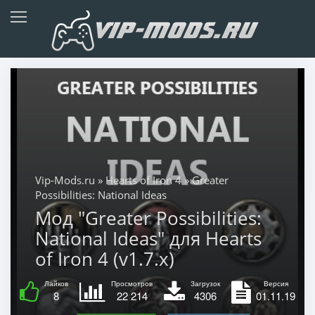
Vip-Mods.ru
»
Hearts of Iron 4
» Greater
Possibilities: National Ideas
Мод "Greater Possibilities:
National Ideas" для Hearts
of Iron 4 (v1.7.x)
Лайков
Просмотров
Загрузок
Версия
8
22 214
4306
01.11.19