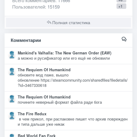
Всего комментариев
: 11666
Пользователей
: 15159
+1
Полная статистика
Комментарии
Mankind's Valhalla: The New German Order (EAW)
а можно и русификатор или его ещё не обновили
The Requiem Of Humankind
обновите мод паже, вышло
обновление https://steamcommunity.com/sharedfiles/filedetails/
?id=3467330618
The Requiem Of Humankind
почините неверный формат файла ради бога
The Fire Redux
в чем прикол, при распаковке пишет что архив поврежден
и типа дальше уже никак
Red World Fan Fork