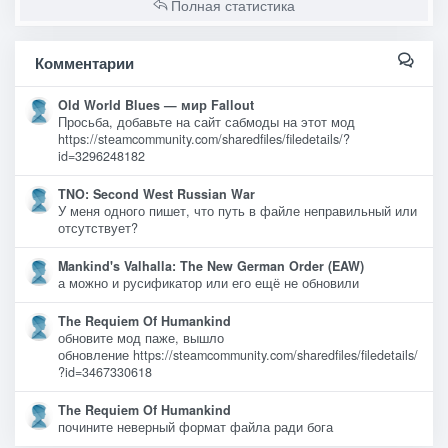
Полная статистика
Комментарии
Old World Blues — мир Fallout
Просьба, добавьте на сайт сабмоды на этот мод
https://steamcommunity.com/sharedfiles/filedetails/?
id=3296248182
TNO: Second West Russian War
У меня одного пишет, что путь в файле неправильный или
отсутствует?
Mankind's Valhalla: The New German Order (EAW)
а можно и русификатор или его ещё не обновили
The Requiem Of Humankind
обновите мод паже, вышло
обновление https://steamcommunity.com/sharedfiles/filedetails/
?id=3467330618
The Requiem Of Humankind
почините неверный формат файла ради бога