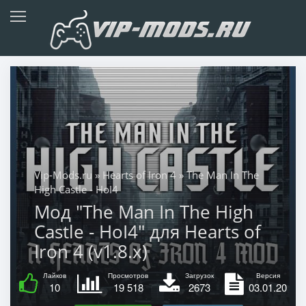
Vip-Mods.ru
»
Hearts of Iron 4
» The Man In The
High Castle - HoI4
Мод "The Man In The High
Castle - HoI4" для Hearts of
Iron 4 (v1.8.x)
Лайков
Просмотров
Загрузок
Версия
10
19 518
2673
03.01.20