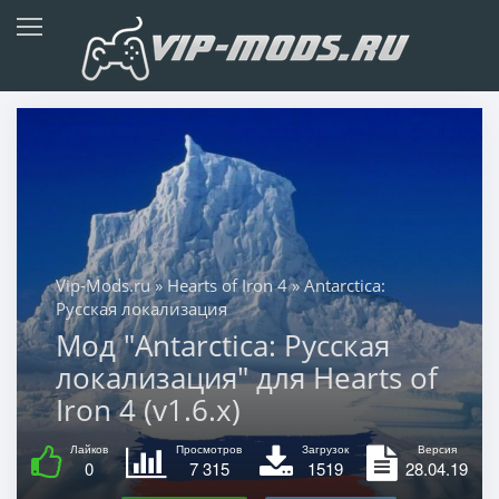
Vip-Mods.ru
»
Hearts of Iron 4
» Antarctica:
Русская локализация
Мод "Antarctica: Русская
локализация" для Hearts of
Iron 4 (v1.6.x)
Лайков
Просмотров
Загрузок
Версия
0
7 315
1519
28.04.19