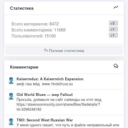
Статистика
Всего материалов
: 8472
+3
Всего комментариев
: 11669
+1
Пользователей
: 15160
+1
Полная статистика
Комментарии
Kaiserredux: A Kaiserreich Expansion
амф гаш мёд www.1krok2ruus.su
Old World Blues — мир Fallout
Просьба, добавьте на сайт сабмоды на этот мод
https://steamcommunity.com/sharedfiles/filedetails/?
id=3296248182
TNO: Second West Russian War
У меня одного пишет, что путь в файле неправильный или