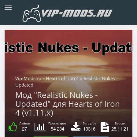
Vip-Mods.ru
»
Hearts of Iron 4
» Realistic Nukes -
Updated
Мод "Realistic Nukes -
Updated" для Hearts of Iron
4 (v1.11.x)
Лайков
Просмотров
Загрузок
Версия
27
54 234
10316
25.11.21