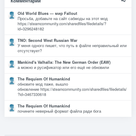
Комментарии
Old World Blues — мир Fallout
Просьба, добавьте на сайт сабмоды на этот мод
https://steamcommunity.com/sharedfiles/filedetails/?
id=3296248182
TNO: Second West Russian War
У меня одного пишет, что путь в файле неправильный или
отсутствует?
Mankind's Valhalla: The New German Order (EAW)
а можно и русификатор или его ещё не обновили
The Requiem Of Humankind
обновите мод паже, вышло
обновление https://steamcommunity.com/sharedfiles/filedetails/
?id=3467330618
The Requiem Of Humankind
почините неверный формат файла ради бога