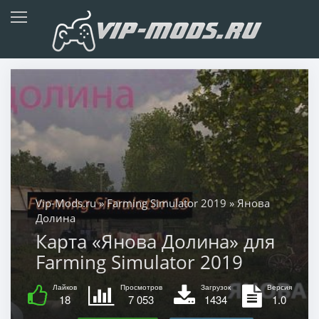
Vip-Mods.ru
»
Farming Simulator 2019
» Янова
Долина
Карта «Янова Долина» для
Farming Simulator 2019
Лайков
Просмотров
Загрузок
Версия
18
7 053
1434
1.0