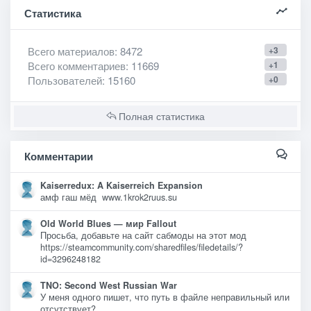
Статистика
Всего материалов
: 8472
+3
Всего комментариев
: 11669
+1
Пользователей
: 15160
+0
Полная статистика
Комментарии
Kaiserredux: A Kaiserreich Expansion
амф гаш мёд www.1krok2ruus.su
Old World Blues — мир Fallout
Просьба, добавьте на сайт сабмоды на этот мод
https://steamcommunity.com/sharedfiles/filedetails/?
id=3296248182
TNO: Second West Russian War
У меня одного пишет, что путь в файле неправильный или
отсутствует?