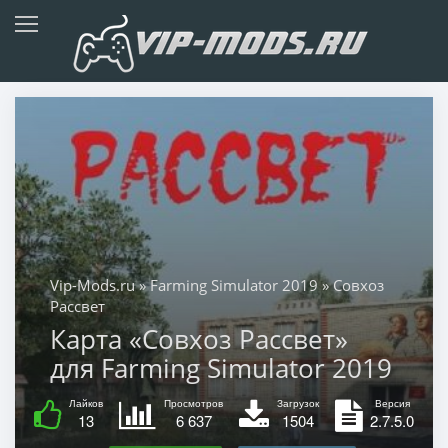
Vip-Mods.ru
»
Farming Simulator 2019
» Совхоз
Рассвет
Карта «Совхоз Рассвет»
для Farming Simulator 2019
Лайков
Просмотров
Загрузок
Версия
13
6 637
1504
2.7.5.0