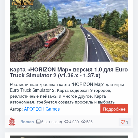
Карта «HORIZON Map» версия 1.0 для Euro
Truck Simulator 2 (v1.36.x - 1.37.x)
Реалистичная красивая карта "HORIZON Map" для игры
Euro Truck Simulator 2. Карта содержит 9 городов,
реалистичные пейзажы и многое другое. Карта
автономная, требуется создать профиль и выбрать
модуль
Автор:
APOTECH Games
Подробнее
Roman
6 лет назад
4 030
586
1