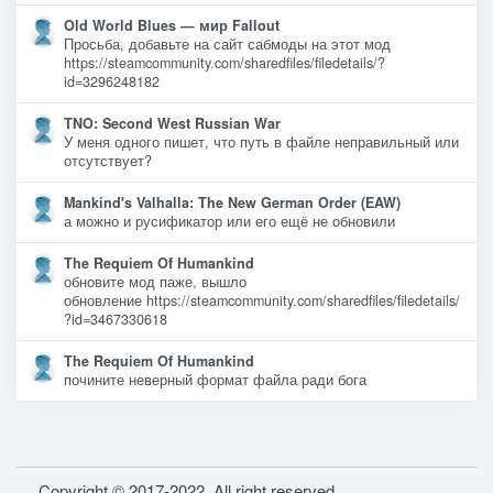
Old World Blues — мир Fallout
Просьба, добавьте на сайт сабмоды на этот мод
https://steamcommunity.com/sharedfiles/filedetails/?
id=3296248182
TNO: Second West Russian War
У меня одного пишет, что путь в файле неправильный или
отсутствует?
Mankind's Valhalla: The New German Order (EAW)
а можно и русификатор или его ещё не обновили
The Requiem Of Humankind
обновите мод паже, вышло
обновление https://steamcommunity.com/sharedfiles/filedetails/
?id=3467330618
The Requiem Of Humankind
почините неверный формат файла ради бога
Copyright © 2017-2022. All right reserved.