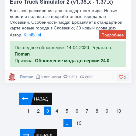
Euro Truck Simulator 2 (v1.36.x - 1.37.x)
Большое расширение для стандартного мира. Новые
дороги и полностью проработанные города для
Словакии. Особенности мода: Добавляет к стандартной
карте новые города в Словакию; 30 новый словацких
Автор:
KimiSlimi
Подробнее
Последнее обновление: 14-04-2020. Редактор:
Roman
Причина:
Обновление мода до версии 24.0
Roman
6 лет назад
7 531
2032
3
НАЗАД
1
2
4
5
6
7
8
9
10
3
13
...
ВПЕРЕД