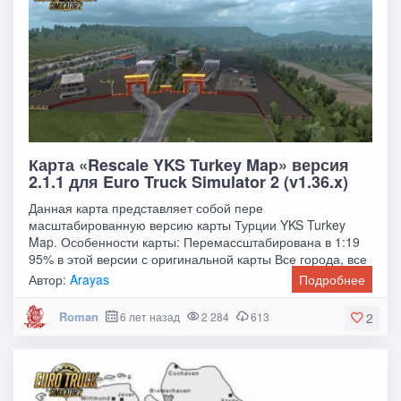
Карта «Rescale YKS Turkey Map» версия
2.1.1 для Euro Truck Simulator 2 (v1.36.x)
Данная карта представляет собой пере
масштабированную версию карты Турции YKS Turkey
Map. Особенности карты: Перемассштабирована в 1:19
95% в этой версии с оригинальной карты Все города, все
маршруты
Автор:
Arayas
Подробнее
Roman
6 лет назад
2 284
613
2