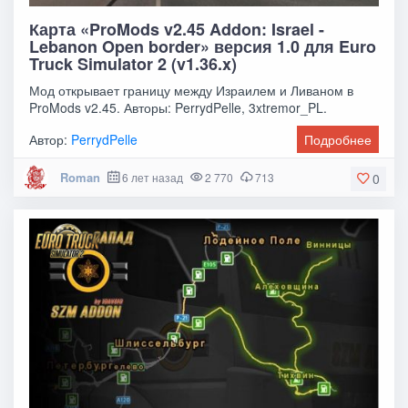
Карта «ProMods v2.45 Addon: Israel -
Lebanon Open border» версия 1.0 для Euro
Truck Simulator 2 (v1.36.x)
Мод открывает границу между Израилем и Ливаном в
ProMods v2.45. Авторы: PerrydPelle, 3xtremor_PL.
Автор:
PerrydPelle
Подробнее
Roman
6 лет назад
2 770
713
0