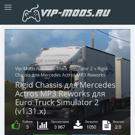
Vip-Mods.ru
»
Euro Truck Simulator 2
» Rigid
Chassis для Mercedes Actros MP3 Reworks
Rigid Chassis для Mercedes
Actros MP3 Reworks для
Euro Truck Simulator 2
(v1.31.x)
Лайков
Просмотров
Загрузок
Версия
3
3 967
1050
2.0