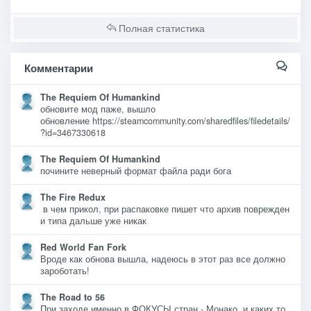
Полная статистика
Комментарии
The Requiem Of Humankind
обновите мод паже, вышло
обновление https://steamcommunity.com/sharedfiles/filedetails/
?id=3467330618
The Requiem Of Humankind
почините неверный формат файла ради бога
The Fire Redux
в чем прикол, при распаковке пишет что архив поврежден
и типа дальше уже никак
Red World Fan Fork
Вроде как обнова вышла, надеюсь в этот раз все должно
зароботать!
The Road to 56
При заходе именно в ФОКУСЫ стран - Монако, и каких то