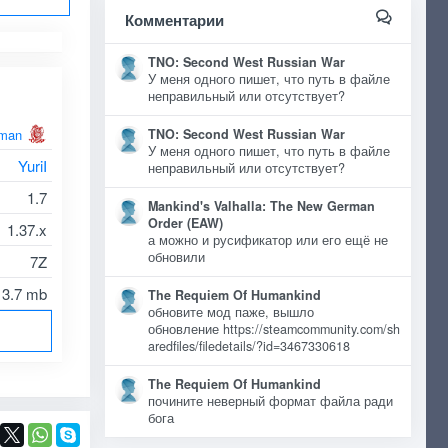
Комментарии
TNO: Second West Russian War
У меня одного пишет, что путь в файле
неправильный или отсутствует?
man
TNO: Second West Russian War
У меня одного пишет, что путь в файле
YuriI
неправильный или отсутствует?
1.7
Mankind's Valhalla: The New German
Order (EAW)
1.37.x
а можно и русификатор или его ещё не
обновили
7Z
3.7 mb
The Requiem Of Humankind
обновите мод паже, вышло
обновление https://steamcommunity.com/sh
aredfiles/filedetails/?id=3467330618
The Requiem Of Humankind
почините неверный формат файла ради
бога