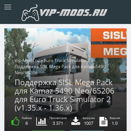
Vip-Mods.ru
»
Euro Truck Simulator 2
»
Поддержка SISL Mega Pack для Kamaz 5490
Neo/65206
Поддержка SISL Mega Pack
для Kamaz 5490 Neo/65206
для Euro Truck Simulator 2
(v1.35.x - 1.36.x)
Лайков
Просмотров
Загрузок
Версия
6
3 371
1007
1.0