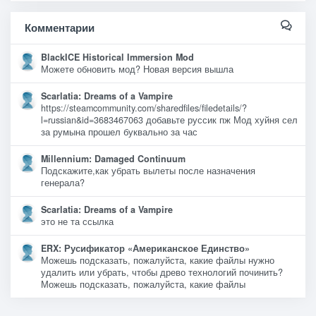
Комментарии
BlackICE Historical Immersion Mod
Можете обновить мод? Новая версия вышла
Scarlatia: Dreams of a Vampire
https://steamcommunity.com/sharedfiles/filedetails/?
l=russian&id=3683467063 добавьте руссик пж Мод хуйня сел
за румына прошел буквально за час
Millennium: Damaged Continuum
Подскажите,как убрать вылеты после назначения
генерала?
Scarlatia: Dreams of a Vampire
это не та ссылка
ERX: Русификатор «Американское Единство»
Можешь подсказать, пожалуйста, какие файлы нужно
удалить или убрать, чтобы древо технологий починить?
Можешь подсказать, пожалуйста, какие файлы