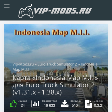
Vip-Mods.ru
»
Euro Truck Simulator 2
» Indonesia
Map M.I.I
Карта «Indonesia Map M.I.I»
для Euro Truck Simulator 2
(v1.31.x - 1.38.x)
Лайков
Просмотров
Загрузок
Версия
24
19 633
5104
0.3.2