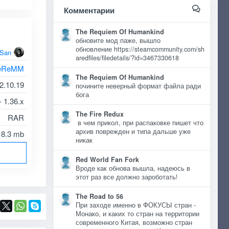
Комментарии
The Requiem Of Humankind
обновите мод паже, вышло
обновление https://steamcommunity.com/sh
oSan
aredfiles/filedetails/?id=3467330618
eReMM
The Requiem Of Humankind
2.10.19
почините неверный формат файла ради
бога
- 1.36.x
The Fire Redux
RAR
в чем прикол, при распаковке пишет что
архив поврежден и типа дальше уже
8.3 mb
никак
Red World Fan Fork
Вроде как обнова вышла, надеюсь в
этот раз все должно зароботать!
The Road to 56
При заходе именно в ФОКУСЫ стран -
Монако, и каких то стран на территории
современного Китая, возможно стран