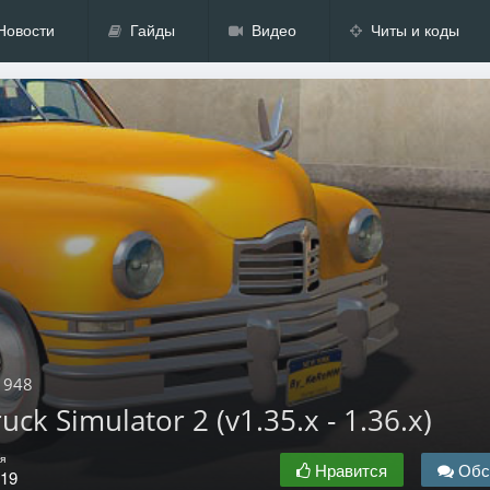
Новости
Гайды
Видео
Читы и коды
 1948
ck Simulator 2 (v1.35.x - 1.36.x)
я
Нравится
Обс
.19