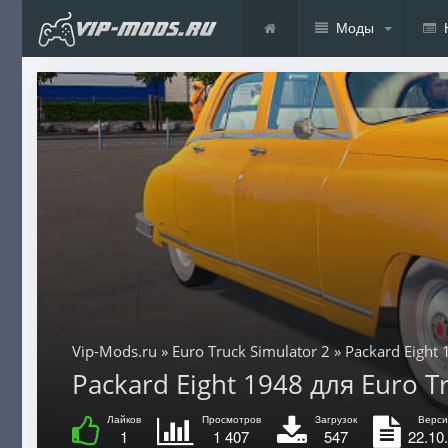
Моды
Vip-Mods.ru
»
Euro Truck Simulator 2
» Packard Eight
Packard Eight 1948 для Euro Tru
Лайков
Просмотров
Загрузок
Верси
1
1 407
547
22.10