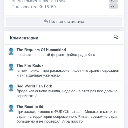
Всего комментариев
: 11664
+6
Пользователей
: 15159
+2
Полная статистика
Комментарии
The Requiem Of Humankind
почините неверный формат файла ради бога
The Fire Redux
в чем прикол, при распаковке пишет что архив поврежден
и типа дальше уже никак
Red World Fan Fork
Вроде как обнова вышла, надеюсь в этот раз все должно
зароботать!
The Road to 56
При заходе именно в ФОКУСЫ стран - Монако, и каких то
стран на территории современного Китая, возможно стран
больше но я не проверял Игра просто