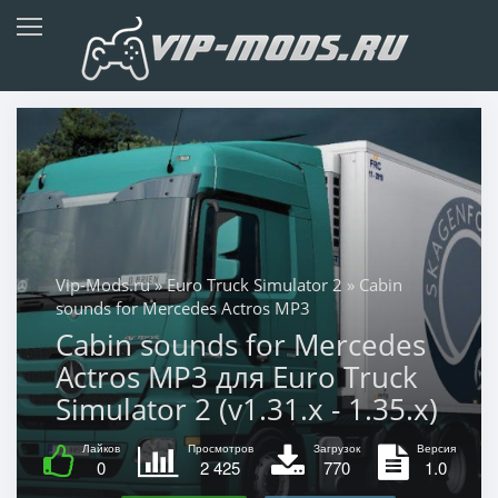
Vip-Mods.ru
»
Euro Truck Simulator 2
» Cabin
sounds for Mercedes Actros MP3
Cabin sounds for Mercedes
Actros MP3 для Euro Truck
Simulator 2 (v1.31.x - 1.35.x)
Лайков
Просмотров
Загрузок
Версия
0
2 425
770
1.0