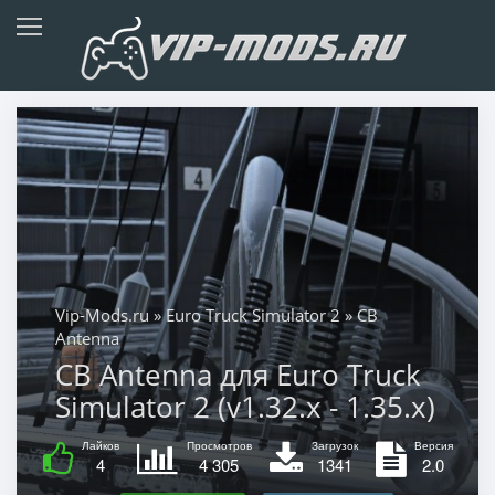
Vip-Mods.ru
»
Euro Truck Simulator 2
» CB
Antenna
CB Antenna для Euro Truck
Simulator 2 (v1.32.x - 1.35.x)
Лайков
Просмотров
Загрузок
Версия
4
4 305
1341
2.0