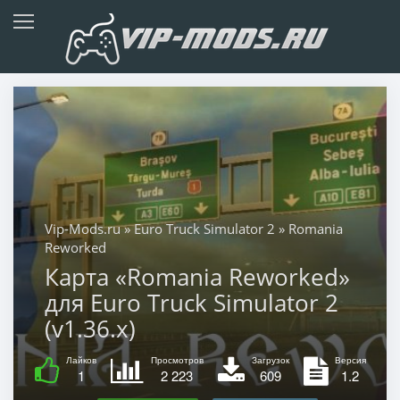
Vip-Mods.ru
»
Euro Truck Simulator 2
» Romania
Reworked
Карта «Romania Reworked»
для Euro Truck Simulator 2
(v1.36.x)
Лайков
Просмотров
Загрузок
Версия
1
2 223
609
1.2