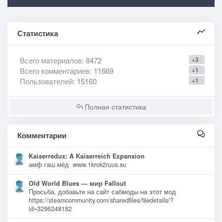
Статистика
Всего материалов
: 8472
+3
Всего комментариев
: 11669
+1
Пользователей
: 15160
+1
Полная статистика
Комментарии
Kaiserredux: A Kaiserreich Expansion
амф гаш мёд www.1krok2ruus.su
Old World Blues — мир Fallout
Просьба, добавьте на сайт сабмоды на этот мод
https://steamcommunity.com/sharedfiles/filedetails/?
id=3296248182