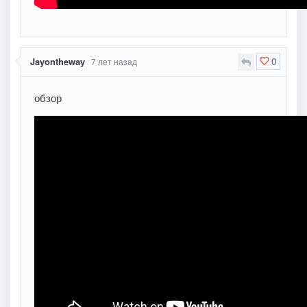
0
Jayontheway
7 лет назад
обзор