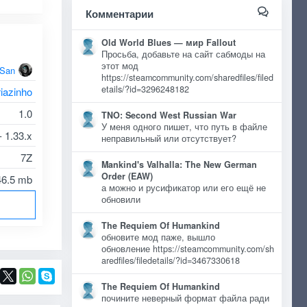
Комментарии
Old World Blues — мир Fallout
Просьба, добавьте на сайт сабмоды на
этот мод
oSan
https://steamcommunity.com/sharedfiles/filed
etails/?id=3296248182
riazinho
1.0
TNO: Second West Russian War
У меня одного пишет, что путь в файле
- 1.33.x
неправильный или отсутствует?
7Z
Mankind's Valhalla: The New German
Order (EAW)
46.5 mb
а можно и русификатор или его ещё не
обновили
The Requiem Of Humankind
обновите мод паже, вышло
обновление https://steamcommunity.com/sh
aredfiles/filedetails/?id=3467330618
The Requiem Of Humankind
почините неверный формат файла ради