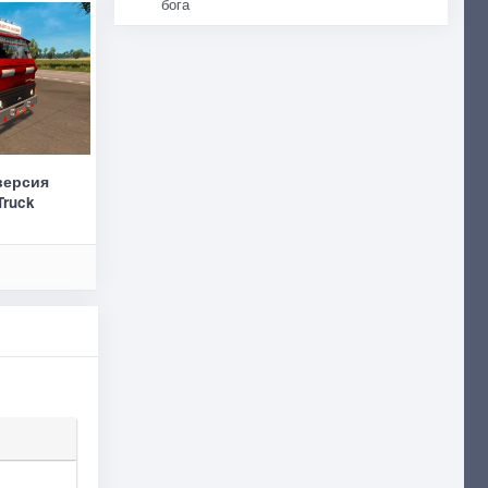
бога
 версия
Truck