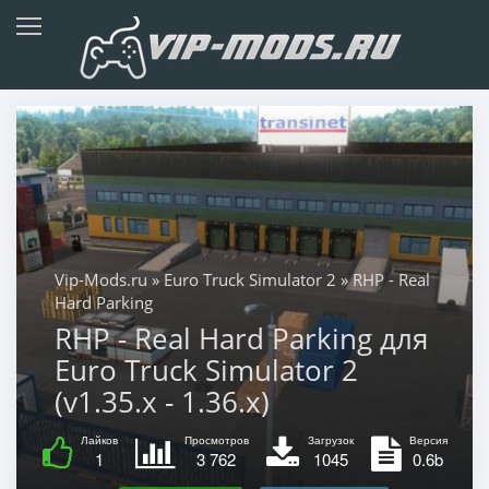
Vip-Mods.ru
»
Euro Truck Simulator 2
» RHP - Real
Hard Parking
RHP - Real Hard Parking для
Euro Truck Simulator 2
(v1.35.x - 1.36.x)
Лайков
Просмотров
Загрузок
Версия
1
3 762
1045
0.6b