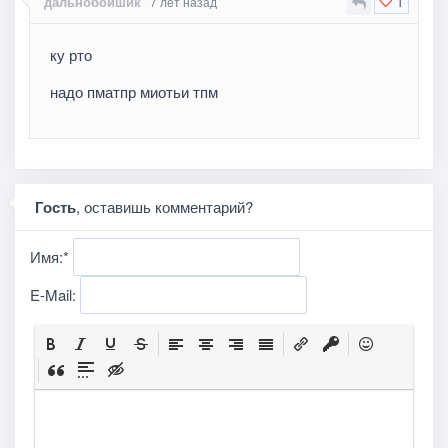
1
дальнобойшик
7 лет назад
ку рто
надо пматпр миотьи тпм
Гость
, оставишь комментарий?
Имя:
*
E-Mail: