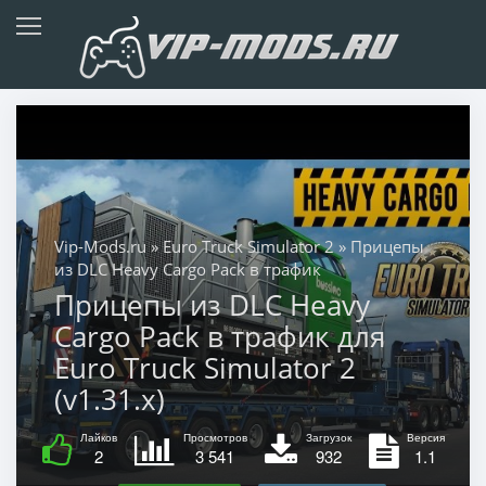
Vip-Mods.ru
»
Euro Truck Simulator 2
» Прицепы
из DLC Heavy Cargo Pack в трафик
Прицепы из DLC Heavy
Cargo Pack в трафик для
Euro Truck Simulator 2
(v1.31.x)
Лайков
Просмотров
Загрузок
Версия
2
3 541
932
1.1