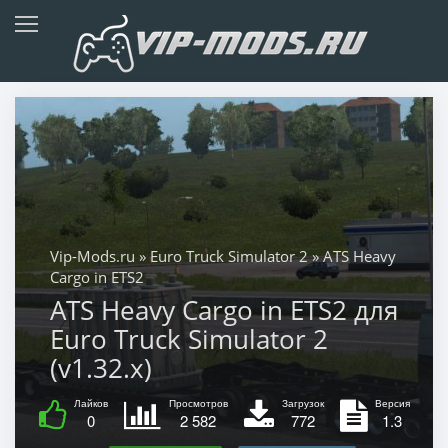
Vip-Mods.ru
»
Euro Truck Simulator 2
» ATS Heavy
Cargo in ETS2
ATS Heavy Cargo in ETS2 для
Euro Truck Simulator 2
(v1.32.x)
Лайков
Просмотров
Загрузок
Версия
0
2 582
772
1.3