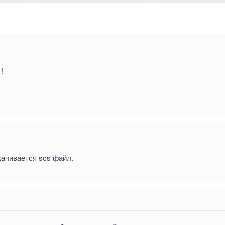
!
качивается scs файл.