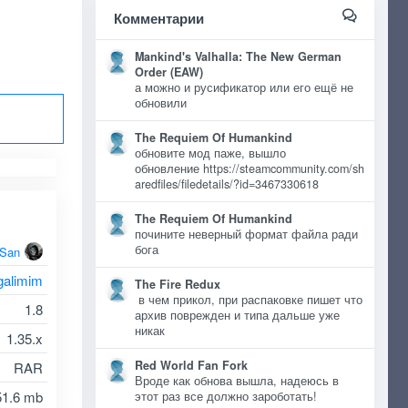
Комментарии
Mankind's Valhalla: The New German
Order (EAW)
а можно и русификатор или его ещё не
обновили
The Requiem Of Humankind
обновите мод паже, вышло
обновление https://steamcommunity.com/sh
aredfiles/filedetails/?id=3467330618
The Requiem Of Humankind
почините неверный формат файла ради
бога
oSan
galimim
The Fire Redux
в чем прикол, при распаковке пишет что
1.8
архив поврежден и типа дальше уже
никак
1.35.x
Red World Fan Fork
RAR
Вроде как обнова вышла, надеюсь в
51.6 mb
этот раз все должно зароботать!