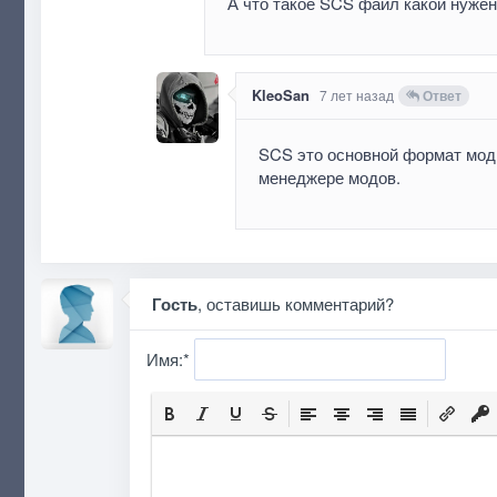
А что такое SCS файл какой нуже
KleoSan
7 лет назад
Ответ
SCS это основной формат моди
менеджере модов.
Гость
, оставишь комментарий?
Имя:
*