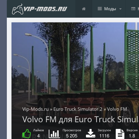
Моды
Vip-Mods.ru
»
Euro Truck Simulator 2
» Volvo FM
Volvo FM для Euro Truck Simula
Лайков
Просмотров
Загрузок
Версия
4
5 205
1116
1.8