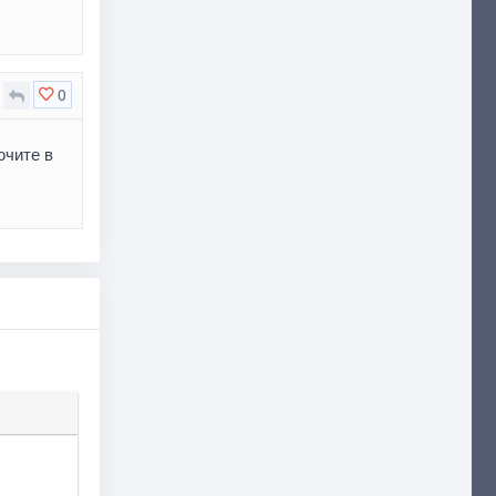
0
ючите в