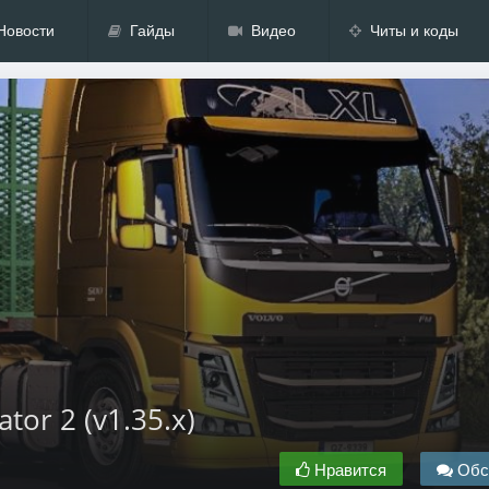
Новости
Гайды
Видео
Читы и коды
tor 2 (v1.35.x)
Нравится
Обс