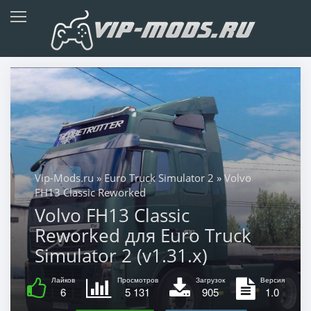
Vip-Mods.ru
»
Euro Truck Simulator 2
» Volvo
FH13 Classic Reworked
Volvo FH13 Classic
Reworked для Euro Truck
Simulator 2 (v1.31.x)
Лайков
Просмотров
Загрузок
Версия
6
5 131
905
1.0