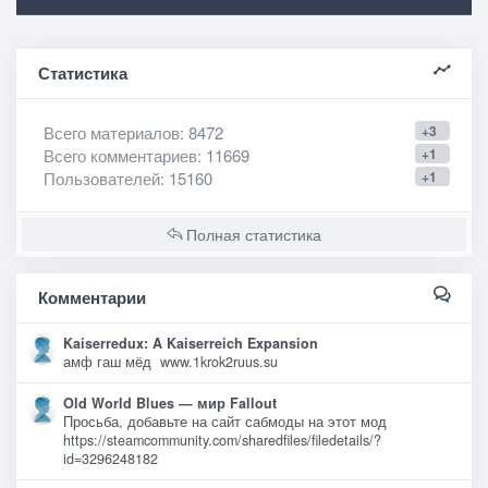
Статистика
Всего материалов
: 8472
+3
Всего комментариев
: 11669
+1
Пользователей
: 15160
+1
Полная статистика
Комментарии
Kaiserredux: A Kaiserreich Expansion
амф гаш мёд www.1krok2ruus.su
Old World Blues — мир Fallout
Просьба, добавьте на сайт сабмоды на этот мод
https://steamcommunity.com/sharedfiles/filedetails/?
id=3296248182