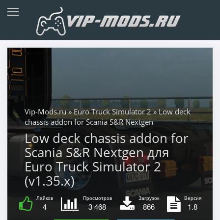
Vip-Mods.ru
»
Euro Truck Simulator 2
» Low deck
chassis addon for Scania S&R Nextgen
Low deck chassis addon for
Scania S&R Nextgen для
Euro Truck Simulator 2
(v1.35.x)
Лайков
Просмотров
Загрузок
Версия
4
3 468
866
1.8