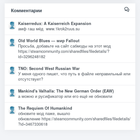
Комментарии
Kaiserredux: A Kaiserreich Expansion
амф гаш мёд www.1krok2ruus.su
Old World Blues — мир Fallout
Просьба, добавьте на сайт сабмоды на этот мод
https://steamcommunity.com/sharedfiles/filedetails/?
id=3296248182
TNO: Second West Russian War
У меня одного пишет, что путь в файле неправильный или
отсутствует?
Mankind's Valhalla: The New German Order (EAW)
а можно и русификатор или его ещё не обновили
The Requiem Of Humankind
обновите мод паже, вышло
обновление https://steamcommunity.com/sharedfiles/filedetails/
?id=3467330618