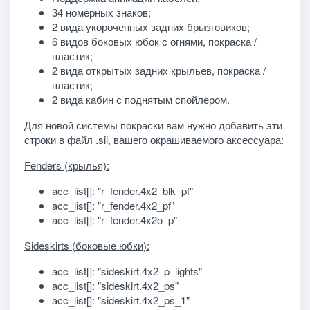
34 номерных знаков;
2 вида укороченных задних брызговиков;
6 видов боковых юбок с огнями, покраска /
пластик;
2 вида открытых задних крыльев, покраска /
пластик;
2 вида кабин с поднятым спойлером.
Для новой системы покраски вам нужно добавить эти
строки в файл .sii, вашего окрашиваемого аксессуара:
Fenders (крылья):
acc_list[]: "r_fender.4x2_blk_pf"
acc_list[]: "r_fender.4x2_pf"
acc_list[]: "r_fender.4x2o_p"
Sideskirts (боковые юбки):
acc_list[]: "sideskirt.4x2_p_lights"
acc_list[]: "sideskirt.4x2_ps"
acc_list[]: "sideskirt.4x2_ps_1"