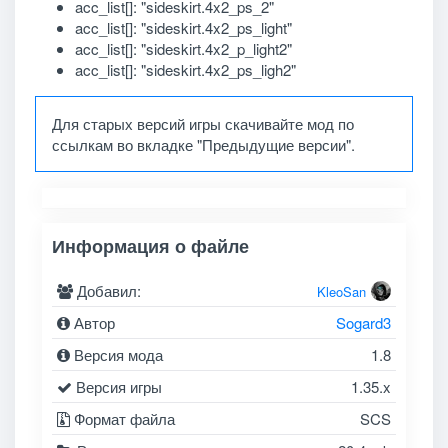
acc_list[]: "sideskirt.4x2_ps_2"
acc_list[]: "sideskirt.4x2_ps_light"
acc_list[]: "sideskirt.4x2_p_light2"
acc_list[]: "sideskirt.4x2_ps_ligh2"
Для старых версий игры скачивайте мод по
ссылкам во вкладке "Предыдущие версии".
Информация о файле
Добавил:
KleoSan
Автор
Sogard3
Версия мода
1.8
Версия игры
1.35.x
Формат файла
SCS