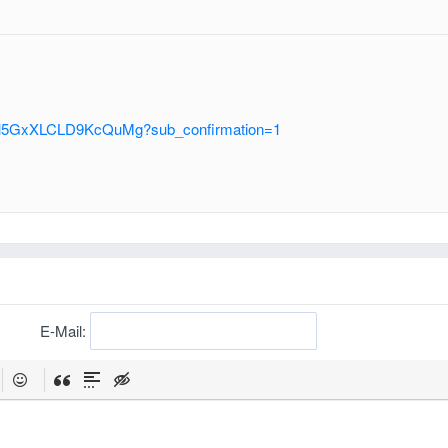
Egl5GxXLCLD9KcQuMg?sub_confirmation=1
E-Mail: