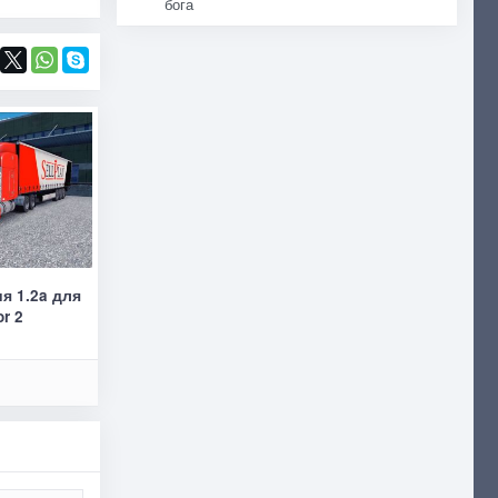
бога
ия 1.2a для
or 2