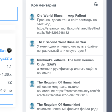
Комментарии
Old World Blues — мир Fallout
Просьба, добавьте на сайт сабмоды на
этот мод
https://steamcommunity.com/sharedfiles/filed
etails/?id=3296248182
TNO: Second West Russian War
У меня одного пишет, что путь в файле
oSan
неправильный или отсутствует?
ega22ru
Mankind's Valhalla: The New German
Order (EAW)
1.1
а можно и русификатор или его ещё не
обновили
- 1.36.x
7Z
The Requiem Of Humankind
обновите мод паже, вышло
64.6 mb
обновление https://steamcommunity.com/sh
aredfiles/filedetails/?id=3467330618
The Requiem Of Humankind
почините неверный формат файла ради