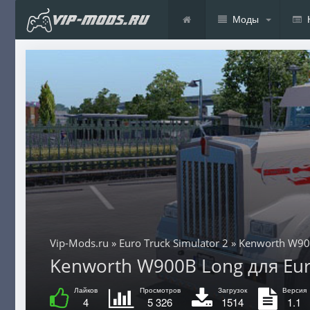
Моды
Vip-Mods.ru
»
Euro Truck Simulator 2
» Kenworth W90
Kenworth W900B Long для Euro 
Лайков
Просмотров
Загрузок
Версия
4
5 326
1514
1.1