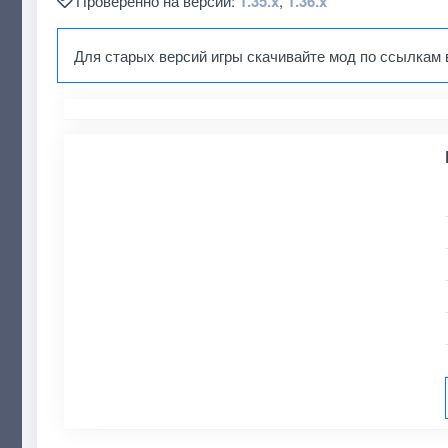
Проверенно на версии:
1.35.x
,
1.36.x
Для старых версий игры скачивайте мод по ссылкам 