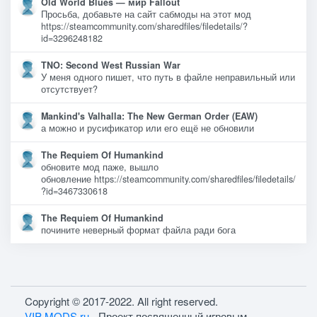
Old World Blues — мир Fallout
Просьба, добавьте на сайт сабмоды на этот мод
https://steamcommunity.com/sharedfiles/filedetails/?
id=3296248182
TNO: Second West Russian War
У меня одного пишет, что путь в файле неправильный или
отсутствует?
Mankind's Valhalla: The New German Order (EAW)
а можно и русификатор или его ещё не обновили
The Requiem Of Humankind
обновите мод паже, вышло
обновление https://steamcommunity.com/sharedfiles/filedetails/
?id=3467330618
The Requiem Of Humankind
почините неверный формат файла ради бога
Copyright © 2017-2022. All right reserved.
VIP-MODS.ru
- Проект посвященный игровым