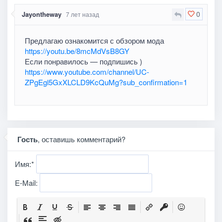
0
Jayontheway
7 лет назад
Предлагаю ознакомится с обзором мода
https://youtu.be/8mcMdVsB8GY
Если понравилось — подпишись )
https://www.youtube.com/channel/UC-
ZPgEgl5GxXLCLD9KcQuMg?sub_confirmation=1
Гость
, оставишь комментарий?
Имя:
*
E-Mail: