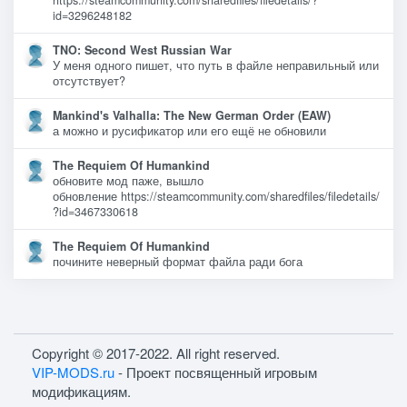
https://steamcommunity.com/sharedfiles/filedetails/?
id=3296248182
TNO: Second West Russian War
У меня одного пишет, что путь в файле неправильный или
отсутствует?
Mankind's Valhalla: The New German Order (EAW)
а можно и русификатор или его ещё не обновили
The Requiem Of Humankind
обновите мод паже, вышло
обновление https://steamcommunity.com/sharedfiles/filedetails/
?id=3467330618
The Requiem Of Humankind
почините неверный формат файла ради бога
Copyright © 2017-2022. All right reserved.
VIP-MODS.ru
- Проект посвященный игровым
модификациям.