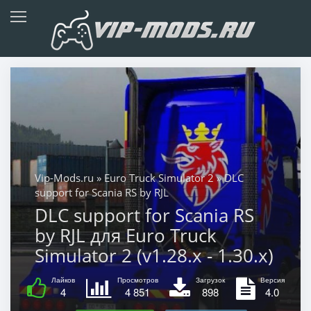
Vip-Mods.ru
»
Euro Truck Simulator 2
» DLC
support for Scania RS by RJL
DLC support for Scania RS
by RJL для Euro Truck
Simulator 2 (v1.28.x - 1.30.x)
Лайков
Просмотров
Загрузок
Версия
4
4 851
898
4.0