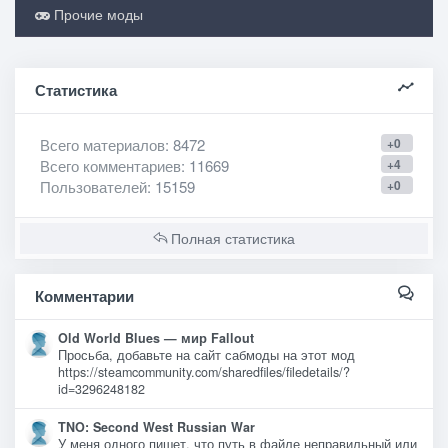
Прочие моды
Статистика
Всего материалов
: 8472
+0
Всего комментариев
: 11669
+4
Пользователей
: 15159
+0
Полная статистика
Комментарии
Old World Blues — мир Fallout
Просьба, добавьте на сайт сабмоды на этот мод
https://steamcommunity.com/sharedfiles/filedetails/?
id=3296248182
TNO: Second West Russian War
У меня одного пишет, что путь в файле неправильный или