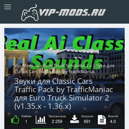
Vip-Mods.ru
»
Euro Truck Simulator 2
» Звуки для
Classic Cars Traffic Pack by TrafficManiac
Звуки для Classic Cars
Traffic Pack by TrafficManiac
для Euro Truck Simulator 2
(v1.35.x - 1.36.x)
Лайков
Просмотров
Загрузок
Версия
1
2 259
691
4.0