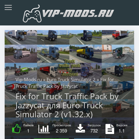
Vip-Mods.ru
»
Euro Truck Simulator 2
» Fix for
Truck Traffic Pack by Jazzycat
Fix for Truck Traffic Pack by
Jazzycat для Euro Truck
Simulator 2 (v1.32.x)
Лайков
Просмотров
Загрузок
Версия
1
2 359
732
1.1